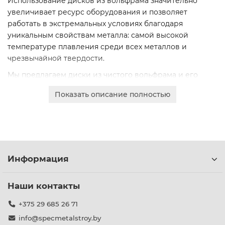
Использование дисков из вольфрама значительно
увеличивает ресурс оборудования и позволяет
работать в экстремальных условиях благодаря
уникальным свойствам металла: самой высокой
температуре плавления среди всех металлов и
чрезвычайной твердости.
Мы предлагаем диски из чистого вольфрама и его
сплавов, которые отличаются стабильным качеством,
Показать описание полностью
точными геометрическими параметрами и
сертифицированным химическим составом.
Вы можете выбрать подходящий типоразмер и марку
сплава под ваши конкретные задачи. Доступны
различные диаметры и толщины для решения любых
Информация
промышленных задач.
Наши контакты
+375 29 685 26 71
info@specmetalstroy.by