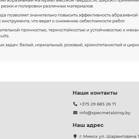
кий абразивный материал высокой твердости, широко применя
, резки и полировки различных материалов.
да позволяет значительно повысить эффективность абразивной 
 инструмента, что ведет к снижению себестоимости работ.
ительной прочностью, термостойкостью и устойчивостью к механ
ults.
 задач: белый, нормальный, розовый, хромотитанистый и цирк
Наши контакты
+375 29 685 26 71
info@specmetalstroy.by
Наш адрес
г. Минск ул. Шаранговича 