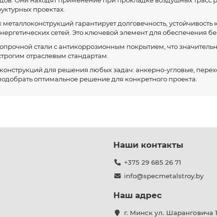
дов. Они находят применение при прокладке воздушных трасс р
уктурных проектах.
металлоконструкций гарантирует долговечность, устойчивость 
энергетических сетей. Это ключевой элемент для обеспечения б
опрочной стали с антикоррозионным покрытием, что значительн
 строгим отраслевым стандартам.
конструкций для решения любых задач: анкерно-угловые, пере
подобрать оптимальное решение для конкретного проекта.
Наши контакты
+375 29 685 26 71
info@specmetalstroy.by
Наш адрес
г. Минск ул. Шаранговича 