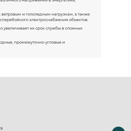
азличного напряжения в энергетике,
к ветровым и гололедным нагрузкам, а также
есперебойного электроснабжения объектов.
о увеличивает их срок службы в сложных
ходные, промежуточно-угловые и
19