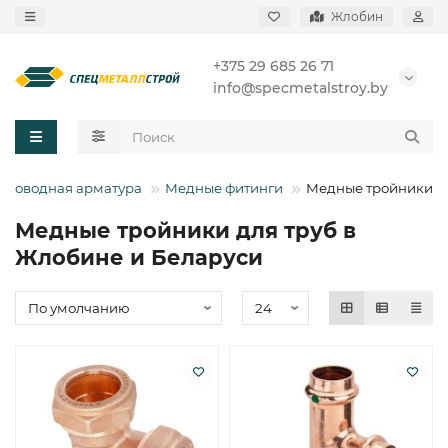
Жлобин
+375 29 685 26 71
info@specmetalstroy.by
проводная арматура
Медные фитинги
Медные тройники
Медные тройники для труб в
Жлобине и Беларуси