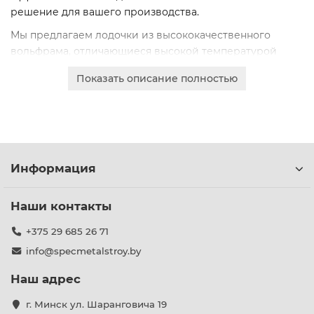
решение для вашего производства.
Мы предлагаем лодочки из высококачественного
вольфрама, отличающиеся высокой температурой
плавления, стойкостью к термическим ударам и
Показать описание полностью
химической инертностью. Продукция соответствует
строгим стандартам.
Доступны различные марки: BTU, В-ПМ, ВА, ВЛ.
Выберите подходящий вариант для ваших
технологических задач. Оформите онлайн-заказ для
Информация
получения коммерческого предложения.
Наши контакты
+375 29 685 26 71
info@specmetalstroy.by
Наш адрес
г. Минск ул. Шаранговича 19