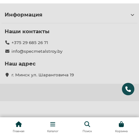
и 50 мм, ширина 155 и 60 мм, длина от 610 до 1200 мм.
Возможность выбора позволяет подобрать
Информация
оптимальный вариант для вашего технологического
оборудования.
Наши контакты
+375 29 685 26 71
info@specmetalstroy.by
Наш адрес
г. Минск ул. Шаранговича 19
Главная
Каталог
Поиск
Корзина