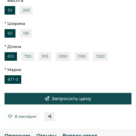
* Высота
50
200
* Ширина
60
155
* Длина
610
750
915
1050
1100
1200
* Марка
ВТ1-0
Запросить цену
В закладки
Описание
Отзывы
Вопрос-ответ