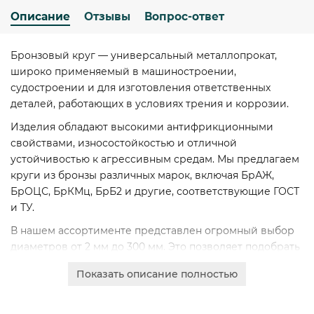
Описание
Отзывы
Вопрос-ответ
Бронзовый круг — универсальный металлопрокат,
широко применяемый в машиностроении,
судостроении и для изготовления ответственных
деталей, работающих в условиях трения и коррозии.
Изделия обладают высокими антифрикционными
свойствами, износостойкостью и отличной
устойчивостью к агрессивным средам. Мы предлагаем
круги из бронзы различных марок, включая БрАЖ,
БрОЦС, БрКМц, БрБ2 и другие, соответствующие ГОСТ
и ТУ.
В нашем ассортименте представлен огромный выбор
диаметров от 2 мм до 300 мм. Это позволяет подобрать
оптимальное решение для любых технических задач.
Показать описание полностью
Оформите онлайн-заказ для юридических лиц с
безналичным расчетом, запросите коммерческое