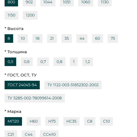
800
902
1044
1051
1060
1130
1150
1200
* Высота
8
10
18
21
35
44
60
75
* Толщина
0,5
0,6
0,7
0,8
1
1,2
* ГОСТ, ОСТ, ТУ
ГОСТ 24045-94
ТУ 1122-003-51852302-2002
ТУ 5285-002-78099614-2008
* Марка
МП20
Н60
Н75
НС35
С8
С10
С21
С44
ССм10