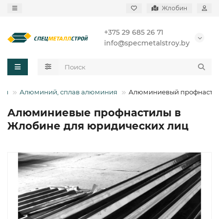
Жлобин
+375 29 685 26 71
info@specmetalstroy.by
авы
Алюминий, сплав алюминия
Алюминиевый профнасти
Алюминиевые профнастилы в
Жлобине для юридических лиц