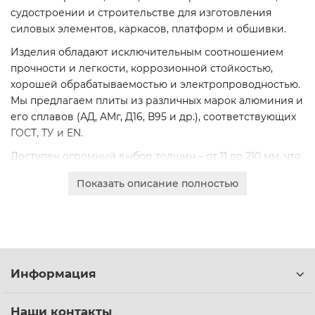
судостроении и строительстве для изготовления
силовых элементов, каркасов, платформ и обшивки.
Изделия обладают исключительным соотношением
прочности и легкости, коррозионной стойкостью,
хорошей обрабатываемостью и электропроводностью.
Мы предлагаем плиты из различных марок алюминия и
его сплавов (АД, АМг, Д16, В95 и др.), соответствующих
ГОСТ, ТУ и EN.
Доступен огромный выбор толщин – от 11 до 210 мм, что
позволяет подобрать оптимальное решение для задач
Показать описание полностью
любой сложности. Качество продукции подтверждено
сертификатами.
Оформите заказ онлайн для юридических лиц с
безналичным расчетом. Получите коммерческое
предложение и организуем доставку по Беларуси.
Информация
Наши контакты