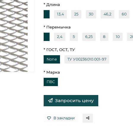
* Длина
13,4
25
30
46,2
60
* Перемычка
2,4
5
6,25
8
10
2
* ГОСТ, ОСТ, ТУ
None
ТУ У00236010.001-97
* Марка
ПВС
Запросить цену
В закладки