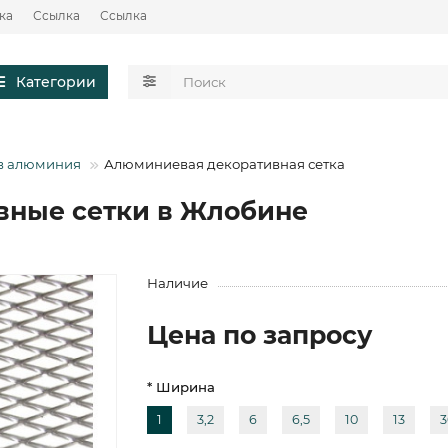
ка
Ссылка
Ссылка
Категории
в алюминия
Алюминиевая декоративная сетка
ные сетки в Жлобине
Наличие
Цена по запросу
* Ширина
1
3,2
6
6,5
10
13
3