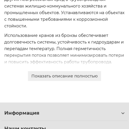
системах жилищно-коммунального хозяйства и
промышленных объектов. Устанавливаются на объектах
с повышенными требованиями к коррозионной
стойкости.
Использование кранов из бронзы обеспечивает
долговечность системы, устойчивость к гидроударам и
перепадам температур. Полная герметичность
перекрытия потока позволяет минимизировать потери
и повысить эффективность работы трубопровода.
Изделия отличаются высоким качеством изготовления,
Показать описание полностью
прочностью и износостойкостью. Корпус и основные
элементы выполнены из качественной бронзы, что
гарантирует длительный срок службы даже в условиях
интенсивной эксплуатации.
Мы предлагаем краны различных типоразмеров для
Информация
монтажа в системы любого масштаба. В наличии и под
заказ популярные диаметры условного прохода (Ду):
40, 50 и 80 мм.
Наши контакты