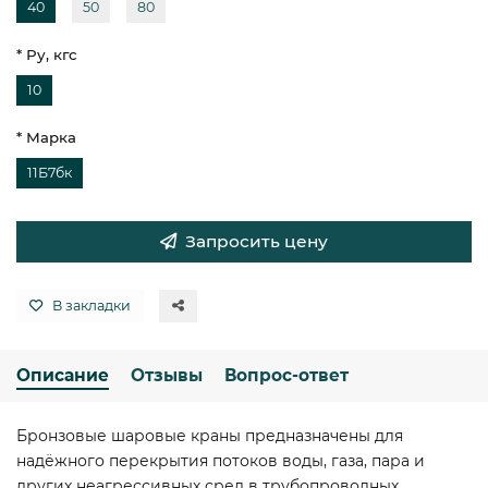
40
50
80
* Ру, кгс
10
* Марка
11Б7бк
Запросить цену
В закладки
Описание
Отзывы
Вопрос-ответ
Бронзовые шаровые краны предназначены для
надёжного перекрытия потоков воды, газа, пара и
других неагрессивных сред в трубопроводных