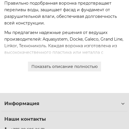
Правильно подобранная воронка предотвращает
переливы воды, защищает фасад и фундамент от
разрушительной влаги, обеспечивая долговечность
всей конструкции.
Мы предлагаем надежные решения от ведущих
производителей: Aquasystem, Docke, Galeco, Grand Line,
Linkor, Технониколь. Каждая воронка изготовлена из
высококачественного пластика или металла с
антикоррозийным покрытием, что гарантирует
стойкость к перепадам температур и механическим
Показать описание полностью
нагрузкам.
Широкий выбор диаметров (80, 82, 85, 87, 90, 100 мм)
позволяет точно интегрировать элемент в любую
существующую или проектируемую систему
водостока. Простое подключение к водосточным
Информация
трубам обеспечивает быстрый монтаж и
бесперебойную работу.
Наши контакты
Оформите заказ онлайн для получения коммерческого