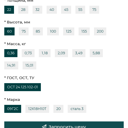
* Толщина, мм
22
28
32
40
45
55
75
* Высота, мм
60
75
85
100
125
155
200
* Масса, кг
0,36
0,73
1,18
2,09
3,49
5,88
14,91
15,01
* ГОСТ, ОСТ, ТУ
ОСТ 24.125.102-01
* Марка
09Г2С
12Х18Н10Т
20
сталь 3
Запросить цену