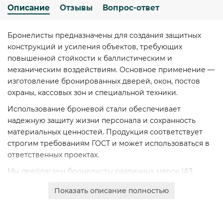
Описание
Отзывы
Вопрос-ответ
Бронелисты предназначены для создания защитных
конструкций и усиления объектов, требующих
повышенной стойкости к баллистическим и
механическим воздействиям. Основное применение —
изготовление бронированных дверей, окон, постов
охраны, кассовых зон и специальной техники.
Использование броневой стали обеспечивает
надежную защиту жизни персонала и сохранность
материальных ценностей. Продукция соответствует
строгим требованиям ГОСТ и может использоваться в
ответственных проектах.
Мы предлагаем бронелисты различных марок (А3,
45Х2НМФБА, 45ХСНМБА, ст.96) и широкого диапазона
Показать описание полностью
размеров. Доступная толщина: от 2 до 16 мм, ширина:
1200-1295 мм, длина: 2080-2500 мм. Каждый лист
обладает высокими показателями твердости и