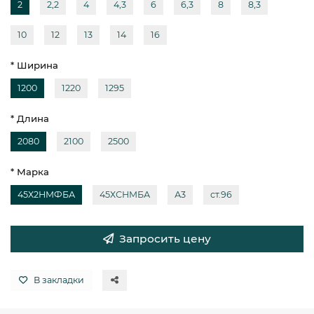
2
2,2
4
4,3
6
6,3
8
8,3
10
12
13
14
16
* Ширина
1200
1220
1295
* Длина
2080
2100
2500
* Марка
45Х2НМФБА
45ХСНМБА
А3
ст.96
Запросить цену
В закладки