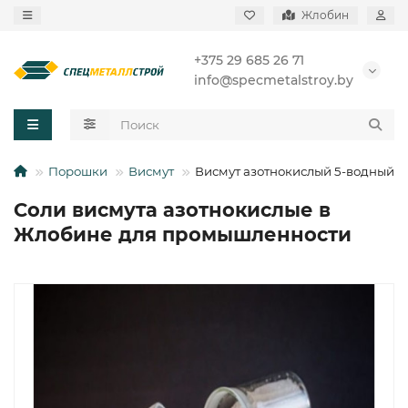
Жлобин
+375 29 685 26 71
info@specmetalstroy.by
Порошки
Висмут
Висмут азотнокислый 5-водный
Соли висмута азотнокислые в
Жлобине для промышленности