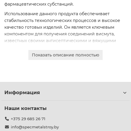
фармацевтических субстанций.
Использование данного продукта обеспечивает
стабильность технологических процессов и высокое
качество готовых изделий. Он является ключевым
компонентом для получения соединений висмута,
известных своими антисептическими и вяжущими
свойствами.
Показать описание полностью
Мы гарантируем строгое соответствие продукции
техническим условиям и стандартам качества.
Соединение отличается стабильным составом,
минимальным содержанием примесей и оптимальной
растворимостью.
Информация
Для вашего удобства доступны различные фасовки,
позволяющие выбрать нужный объем поставки.
Оформите онлайн-заказ для получения детального
Наши контакты
коммерческого предложения с актуальными ценами.
+375 29 685 26 71
info@specmetalstroy.by