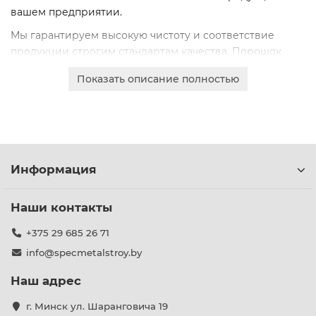
вашем предприятии.
Мы гарантируем высокую чистоту и соответствие
продукции строгим стандартам качества. Порошок
поставляется в надежной упаковке, обеспечивающей
Показать описание полностью
сохранность его свойств при транспортировке и
хранении.
Доступны различные фасовки для малого и крупного
опта, что позволяет выбрать оптимальный объем
поставки под задачи вашего бизнеса.
Информация
Наши контакты
+375 29 685 26 71
info@specmetalstroy.by
Наш адрес
г. Минск ул. Шаранговича 19