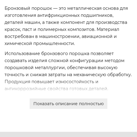
Бронзовый порошок — это металлическая основа для
изготовления антифрикционных подшипников,
деталей машин, а также компонент для производства
красок, паст и полимерных композитов. Материал
востребован в машиностроении, авиационной и
химической промышленности.
Использование бронзового порошка позволяет
создавать изделия сложной конфигурации методом
порошковой металлургии, обеспечивая высокую
точность и снижая затраты на механическую обработку.
Продукция повышает износостойкость и
антикоррозийные свойства готовых деталей.
Мы поставляем порошки, соответствующие строгим
Показать описание полностью
техническим условиям (ТУ 1790-007-12288779-2006).
Качество каждой партии подтверждается
сертификатами. Материал отличается однородностью
гранулометрического состава и стабильностью
химических свойств.