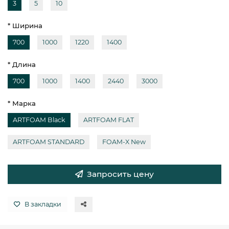
3
5
10
* Ширина
700
1000
1220
1400
* Длина
700
1000
1400
2440
3000
* Марка
ARTFOAM Black
ARTFOAM FLAT
ARTFOAM STANDARD
FOAM-X New
Запросить цену
В закладки