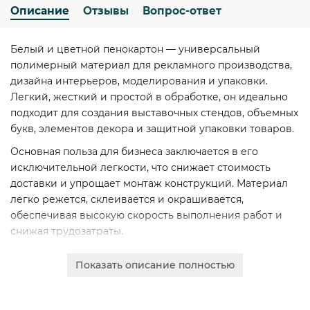
Описание
Отзывы
Вопрос-ответ
Белый и цветной пенокартон — универсальный
полимерный материал для рекламного производства,
дизайна интерьеров, моделирования и упаковки.
Легкий, жесткий и простой в обработке, он идеально
подходит для создания выставочных стендов, объемных
букв, элементов декора и защитной упаковки товаров.
Основная польза для бизнеса заключается в его
исключительной легкости, что снижает стоимость
доставки и упрощает монтаж конструкций. Материал
легко режется, склеивается и окрашивается,
обеспечивая высокую скорость выполнения работ и
снижая трудозатраты.
Мы предлагаем продукцию проверенных марок:
Показать описание полностью
ARTFOAM Black, ARTFOAM FLAT, ARTFOAM STANDARD и
FOAM-X New. Листы обладают стабильной геометрией,
однородной структурой и гладкой поверхностью,