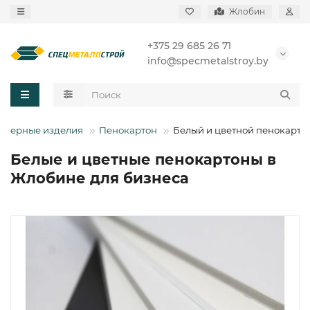
Жлобин
+375 29 685 26 71
info@specmetalstroy.by
имерные изделия
Пенокартон
Белый и цветной пенокарто
Белые и цветные пенокартоны в
Жлобине для бизнеса