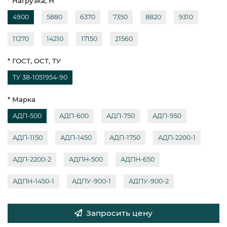
* Нагрузка, Н
4900
5880
6370
7350
8820
9310
11270
14210
17150
21560
* ГОСТ, ОСТ, ТУ
ТУ 38-1051954-90
* Марка
АДП-500
АДП-600
АДП-750
АДП-950
АДП-1150
АДП-1450
АДП-1750
АДП-2200-1
АДП-2200-2
АДПН-500
АДПН-650
АДПН-1450-1
АДПУ-900-1
АДПУ-900-2
Запросить цену