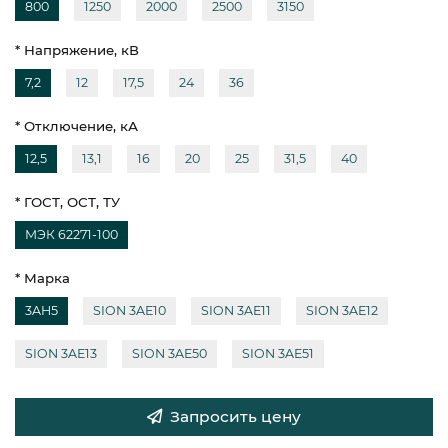
800
1250
2000
2500
3150
* Напряжение, кВ
7,2
12
17,5
24
36
* Отключение, кА
12,5
13,1
16
20
25
31,5
40
* ГОСТ, ОСТ, ТУ
МЭК 62271-100
* Марка
3AH5
SION 3AE10
SION 3AE11
SION 3AE12
SION 3AE13
SION 3AE50
SION 3AE51
Запросить цену