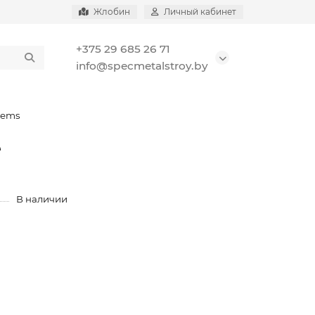
Жлобин
Личный кабинет
+375 29 685 26 71
info@specmetalstroy.by
tems
е
В наличии