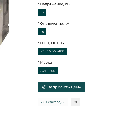
* Напряжение, кВ
10
* Отключение, кА
25
* ГОСТ, ОСТ, ТУ
МЭК 62271-100
* Марка
AVL-1200
Запросить цену
В закладки