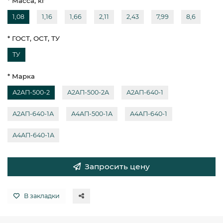
* Масса, кг
1,08
1,16
1,66
2,11
2,43
7,99
8,6
* ГОСТ, ОСТ, ТУ
ТУ
* Марка
А2АП-500-2
А2АП-500-2А
А2АП-640-1
А2АП-640-1А
А4АП-500-1А
А4АП-640-1
А4АП-640-1А
Запросить цену
В закладки