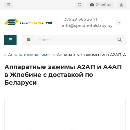
Жлобин
+375 29 685 26 71
info@specmetalstroy.by
ы
Аппаратные зажимы
Аппаратные зажимы типа А2АП, А4
Аппаратные зажимы А2АП и А4АП
в Жлобине с доставкой по
Беларуси