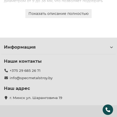
диаметром от 9 до 38 мм, что позволяет подобрать
оптимальное решение для любого проекта.
Показать описание полностью
Все изделия отличаются высоким качеством
изготовления, надежностью и долговечностью.
Правильно подобранный гаситель эффективно
поглощает энергию колебаний, предотвращая
поломки и сокращая затраты на обслуживание ЛЭП.
Информация
Наши контакты
+375 29 685 26 71
info@specmetalstroy.by
Наш адрес
г. Минск ул. Шаранговича 19