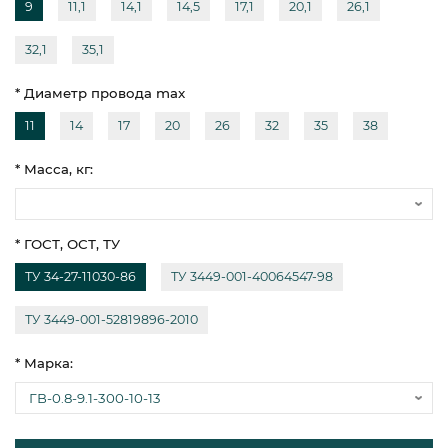
9
11,1
14,1
14,5
17,1
20,1
26,1
32,1
35,1
* Диаметр провода max
11
14
17
20
26
32
35
38
* Масса, кг:
* ГОСТ, ОСТ, ТУ
ТУ 34-27-11030-86
ТУ 3449-001-40064547-98
ТУ 3449-001-52819896-2010
* Марка: