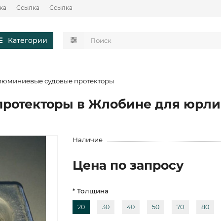
ка
Ссылка
Ссылка
Категории
люминиевые судовые протекторы
ротекторы в Жлобине для юрл
Наличие
Цена по запросу
* Толщина
20
30
40
50
70
80