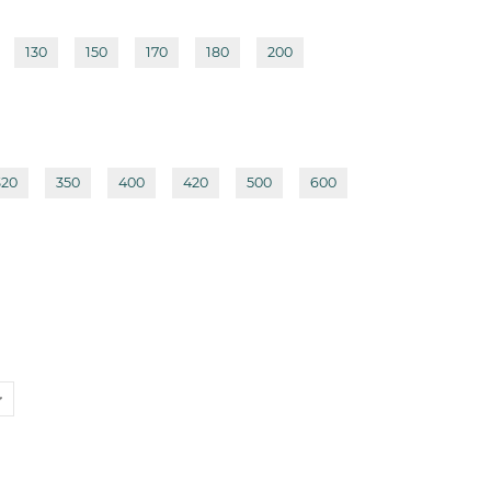
130
150
170
180
200
320
350
400
420
500
600