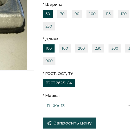
* Ширина
50
70
90
100
115
120
230
* Длина
100
160
200
230
300
900
* ГОСТ, ОСТ, ТУ
ГОСТ 26251-84
* Марка:
Запросить цену