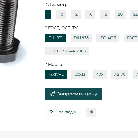
* Диаметр
10
12
16
18
20
22
* ГОСТ, ОСТ, ТУ
DIN 931
DIN 933
ISO 4017
ГОСТ 
ГОСТ Р 52644-2006
* Марка
14Х17Н2
20Х13
40Х
А2-70
Запросить цену
В закладки