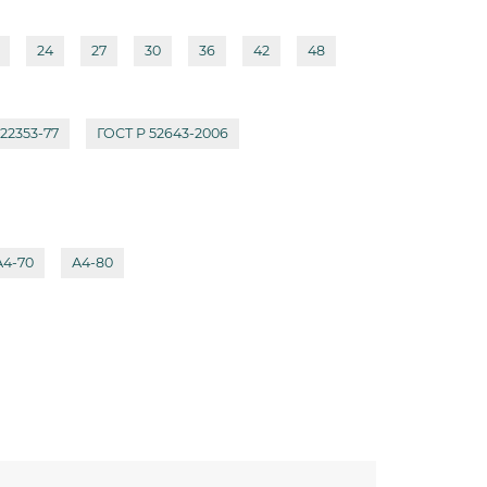
24
27
30
36
42
48
22353-77
ГОСТ Р 52643-2006
А4-70
А4-80