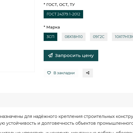
* ГОСТ, ОСТ, ТУ
ГОСТ 24379.1-2012
* Марка
3СП
08Х18Н10
09Г2С
10Х17Н13
Запросить цену
В закладки
дназначены для надёжного крепления строительных констр
ю устойчивость и долговечность объектов промышленного 