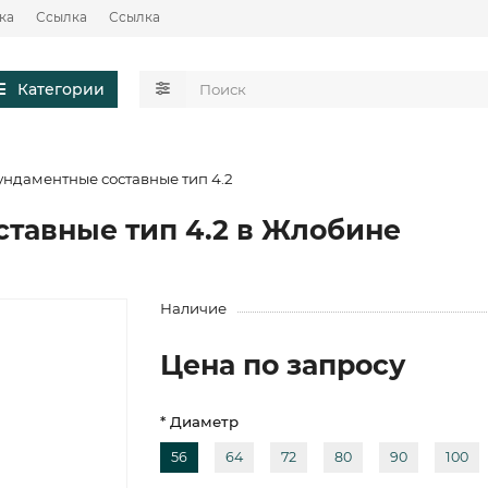
ка
Ссылка
Ссылка
Категории
ундаментные составные тип 4.2
тавные тип 4.2 в Жлобине
Наличие
Цена по запросу
* Диаметр
56
64
72
80
90
100