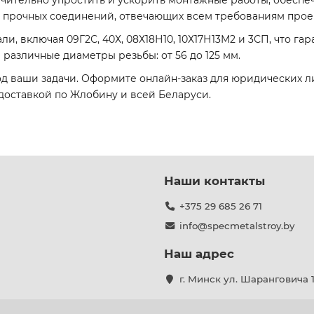
чительно упростить и ускорить монтажные работы, обеспеч
и прочных соединений, отвечающих всем требованиям прое
и, включая 09Г2С, 40Х, 08Х18Н10, 10Х17Н13М2 и 3СП, что га
различные диаметры резьбы: от 56 до 125 мм.
 ваши задачи. Оформите онлайн-заказ для юридических л
оставкой по Жлобину и всей Беларуси.
Наши контакты
+375 29 685 26 71
info@specmetalstroy.by
Наш адрес
г. Минск ул. Шаранговича 