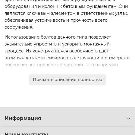
оборудования и колонн к бетонным фундаментам. Они
являются ключевым элементом в ответственных узлах,
обеспечивая устойчивость и прочность всего
сооружения.
Использование болтов данного типа позволяет
значительно упростить и ускорить монтажный
процесс. Их конструктивная особенность даёт
возможность компенсировать неточности в размерах и
обеспечивает прочное соединение, что напрямую
влияет на срок службы и безопасность эксплуатации
объекта.
Показать описание полностью
Изготавливаются из высокопрочных сталей марок
09Г2С и 3СП, что гарантирует их стойкость к высоким
нагрузкам, вибрациям и коррозии. Доступны
различные диаметры резьбы: 24, 30, 36, 42 и 48 мм, для
подбора под конкретные инженерные задачи.
Информация
Мы предлагаем удобный онлайн-заказ, коммерческое
предложение для юридических лиц, безналичный
Наши контакты