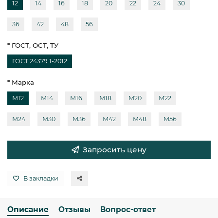
12
14
16
18
20
22
24
30
36
42
48
56
* ГОСТ, ОСТ, ТУ
ГОСТ 24379.1-2012
* Марка
М12
М14
М16
М18
М20
М22
М24
М30
М36
М42
М48
М56
Запросить цену
В закладки
Описание
Отзывы
Вопрос-ответ