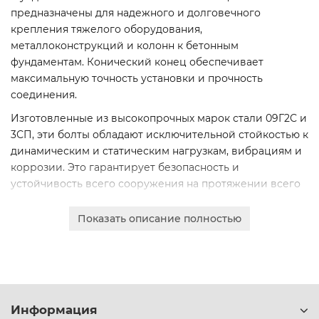
предназначены для надежного и долговечного
крепления тяжелого оборудования,
металлоконструкций и колонн к бетонным
фундаментам. Конический конец обеспечивает
максимальную точность установки и прочность
соединения.
Изготовленные из высокопрочных марок стали 09Г2С и
3СП, эти болты обладают исключительной стойкостью к
динамическим и статическим нагрузкам, вибрациям и
коррозии. Это гарантирует безопасность и
устойчивость всего сооружения на протяжении всего
срока эксплуатации.
Показать описание полностью
Мы предлагаем полный сортамент диаметров от 12 до
48 мм, что позволяет подобрать оптимальное
крепежное решение для любого проекта. Каждая
партия товара сопровождается сертификатами
качества.
Информация
Оформите онлайн-заказ для юридических лиц с