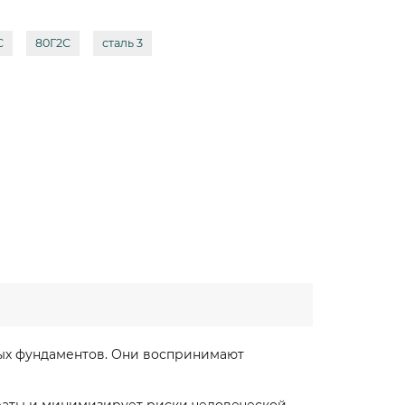
С
80Г2С
сталь 3
ных фундаментов. Они воспринимают