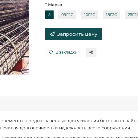
* Марка
5
09Г2С
10Г2С
18Г2С
25Г2
Запросить цену
В закладки
е элементы, предназначенные для усиления бетонных свай
печивая долговечность и надежность всего сооружения.