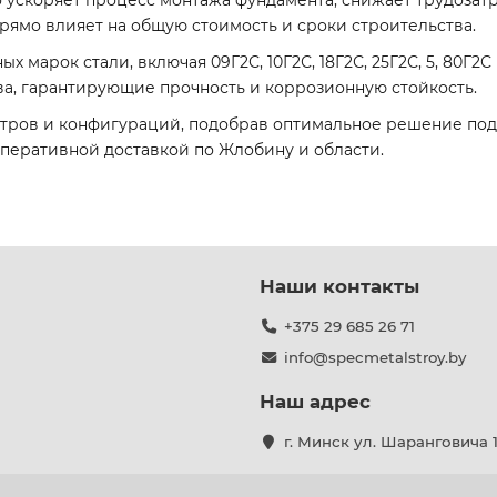
о ускоряет процесс монтажа фундамента, снижает трудоза
прямо влияет на общую стоимость и сроки строительства.
марок стали, включая 09Г2С, 10Г2С, 18Г2С, 25Г2С, 5, 80Г2С 
ва, гарантирующие прочность и коррозионную стойкость.
етров и конфигураций, подобрав оптимальное решение под 
перативной доставкой по Жлобину и области.
Наши контакты
+375 29 685 26 71
info@specmetalstroy.by
Наш адрес
г. Минск ул. Шаранговича 