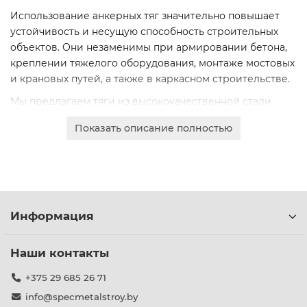
Использование анкерных тяг значительно повышает
устойчивость и несущую способность строительных
объектов. Они незаменимы при армировании бетона,
креплении тяжелого оборудования, монтаже мостовых
и крановых путей, а также в каркасном строительстве.
Мы предлагаем тяги из высококачественной стали,
соответствующие строгим стандартам. Продукция
Показать описание полностью
обладает повышенной коррозионной стойкостью,
выдерживает значительные нагрузки на разрыв и
имеет длительный срок службы.
В наличии широкий сортамент популярных марок,
включая AT-40-l, AT-50-l, AT-56-l, AT-60-l, AT-65-l, AT-70-l,
Информация
AT-80-l, AT-90-l, ATл-40-l, ATл-50-l, ATл-56-l, ATл-60-l,
ATл-65-l, ATл-70-l, ATл-80-l, ATл-90-l. Это позволяет
подобрать оптимальное решение для любого
Наши контакты
технического задания.
+375 29 685 26 71
info@specmetalstroy.by