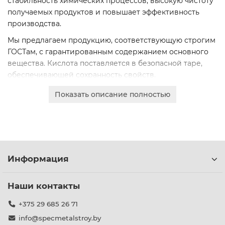
стабильность химических процессов, высокую чистоту
получаемых продуктов и повышает эффективность
производства.
Мы предлагаем продукцию, соответствующую строгим
ГОСТам, с гарантированным содержанием основного
вещества. Кислота поставляется в безопасной таре,
обеспечивающей сохранность свойств.
Доступны различные концентрации и объемы поставки
Показать описание полностью
под задачи вашего предприятия. Оформите онлайн-
заказ для получения подробного коммерческого
предложения.
Информация
Наши контакты
+375 29 685 26 71
info@specmetalstroy.by