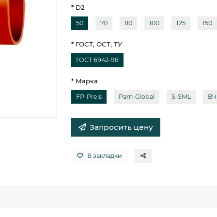
* D2
50
70
80
100
125
150
* ГОСТ, ОСТ, ТУ
ГОСТ 6942-98
* Марка
FP-Preis
Pam-Global
S-SML
В
Запросить цену
В закладки