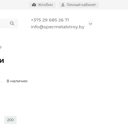
Жлобин
Личный кабинет
+375 29 685 26 71
info@specmetalstroy.by
р
и
В наличии
200