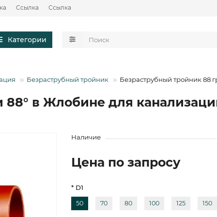
ка
Ссылка
Ссылка
Категории
зация
Безраструбный тройник
Безраструбный тройник 88 г
 88° в Жлобине для канализаци
Наличие
Цена по запросу
* D1
50
70
80
100
125
150