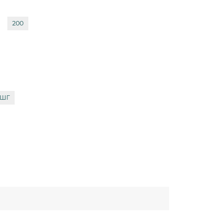
200
ЧШГ