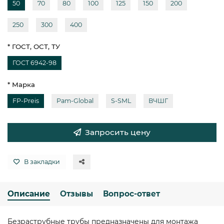
50
70
80
100
125
150
200
250
300
400
* ГОСТ, ОСТ, ТУ
ГОСТ 6942-98
* Марка
FP-Preis
Pam-Global
S-SML
ВЧШГ
Запросить цену
В закладки
Описание
Отзывы
Вопрос-ответ
Безраструбные трубы предназначены для монтажа