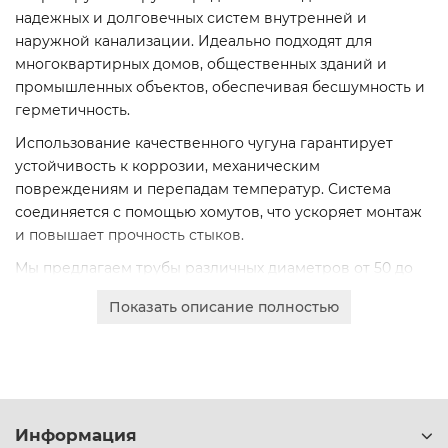
надежных и долговечных систем внутренней и
наружной канализации. Идеально подходят для
многоквартирных домов, общественных зданий и
промышленных объектов, обеспечивая бесшумность и
герметичность.
Использование качественного чугуна гарантирует
устойчивость к коррозии, механическим
повреждениям и перепадам температур. Система
соединяется с помощью хомутов, что ускоряет монтаж
и повышает прочность стыков.
Мы предлагаем трубы различных диаметров от 50 до
400 мм от ведущих производителей: FP-Preis, Pam-
Показать описание полностью
Global, S-SML, ВЧШГ. Это позволяет подобрать
оптимальное решение для любого проекта.
Оформите онлайн-заказ для получения коммерческого
предложения. Доставка по Жлобину и всей Беларуси,
работаем с юридическими лицами по безналичному
Информация
расчету.