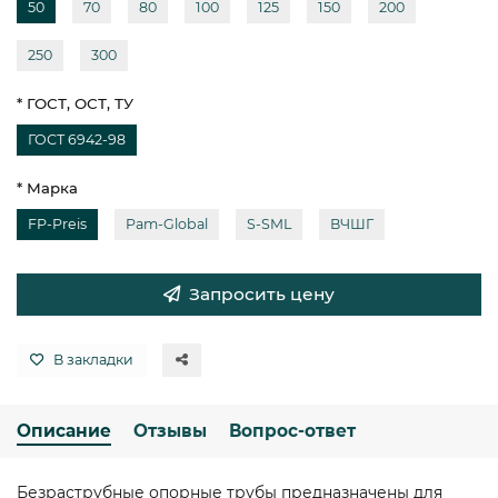
50
70
80
100
125
150
200
250
300
* ГОСТ, ОСТ, ТУ
ГОСТ 6942-98
* Марка
FP-Preis
Pam-Global
S-SML
ВЧШГ
Запросить цену
В закладки
Описание
Отзывы
Вопрос-ответ
Безраструбные опорные трубы предназначены для