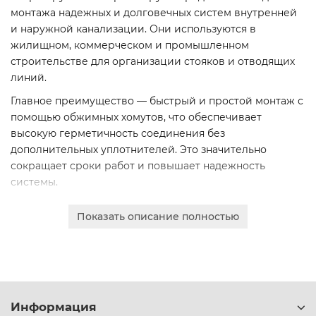
монтажа надежных и долговечных систем внутренней
и наружной канализации. Они используются в
жилищном, коммерческом и промышленном
строительстве для организации стояков и отводящих
линий.
Главное преимущество — быстрый и простой монтаж с
помощью обжимных хомутов, что обеспечивает
высокую герметичность соединения без
дополнительных уплотнителей. Это значительно
сокращает сроки работ и повышает надежность
системы.
Продукция изготовлена из высокопрочного чугуна с
Показать описание полностью
шаровидным графитом (ВЧШГ), что гарантирует
исключительную коррозионную стойкость,
механическую прочность и долгий срок службы.
Доступны диаметры от 50 до 300 мм от ведущих марок:
FP-Preis, Pam-Global, S-SML, ВЧШГ.
Информация
Мы предлагаем гибкие условия для юридических лиц