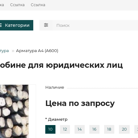
ка
Ссылка
Ссылка
Категории
тура
Арматура А4 (А600)
лобине для юридических лиц
Наличие
Цена по запросу
* Диаметр
10
12
14
16
18
20