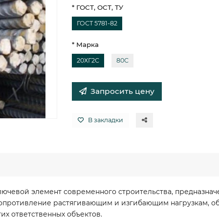
* ГОСТ, ОСТ, ТУ
ГОСТ 5781-82
* Марка
20ХГ2С
80С
Запросить цену
В закладки
 ключевой элемент современного строительства, предназн
сопротивление растягивающим и изгибающим нагрузкам, об
их ответственных объектов.