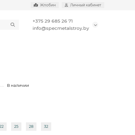
Жлобин
Личный кабинет
+375 29 685 26 71
info@specmetalstroy.by
В наличии
22
25
28
32