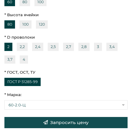
60
80
100
* Высота ячейки
80
100
120
* D проволоки
2
2,2
2,4
2,5
2,7
2,8
3
3,4
3,7
4
* ГОСТ, ОСТ, ТУ
ГОСТ Р 51285-99
* Марка:
Запросить цену