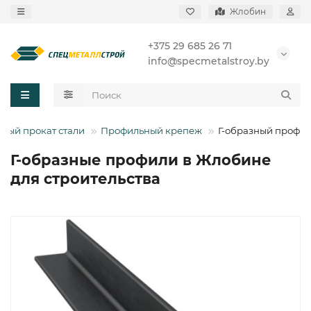
Жлобин
+375 29 685 26 71
info@specmetalstroy.by
ный прокат стали
Профильный крепеж
Г-образный профи
Г-образные профили в Жлобине
для строительства