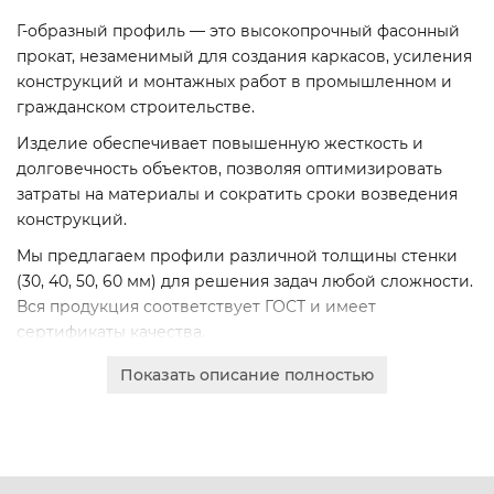
Г-образный профиль — это высокопрочный фасонный
прокат, незаменимый для создания каркасов, усиления
конструкций и монтажных работ в промышленном и
гражданском строительстве.
Изделие обеспечивает повышенную жесткость и
долговечность объектов, позволяя оптимизировать
затраты на материалы и сократить сроки возведения
конструкций.
Мы предлагаем профили различной толщины стенки
(30, 40, 50, 60 мм) для решения задач любой сложности.
Вся продукция соответствует ГОСТ и имеет
сертификаты качества.
Закажите расчет онлайн для юридических лиц с
Показать описание полностью
доставкой по Жлобину и всей Беларуси. Получите
коммерческое предложение в кратчайшие сроки.