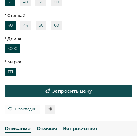
30
40
50
60
* Стенка2
40
44
50
60
* Длина
3000
* Марка
ГП
Запросить цену
В закладки
Описание
Отзывы
Вопрос-ответ